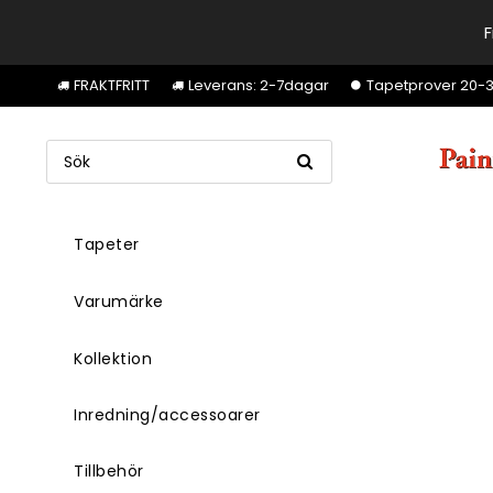
F
FRAKTFRITT
Leverans: 2-7dagar
Tapetprover 20-30k
Tapeter
Varumärke
Kollektion
Inredning/accessoarer
Tillbehör