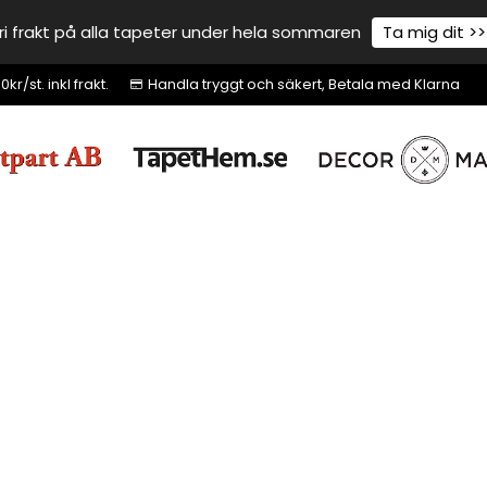
ri frakt på alla tapeter under hela sommaren
Ta mig dit >>
r/st. inkl frakt.
Handla tryggt och säkert, Betala med Klarna