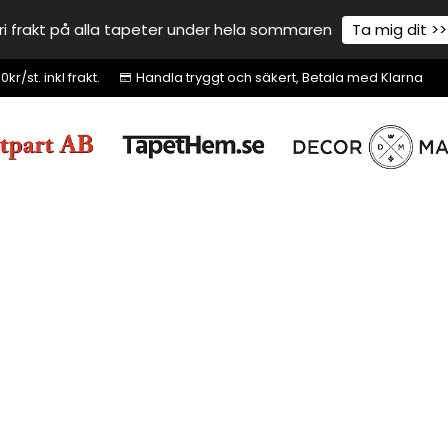
ri frakt på alla tapeter under hela sommaren
Ta mig dit >>
r/st. inkl frakt.
Handla tryggt och säkert, Betala med Klarna