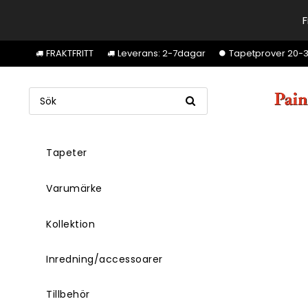
F
FRAKTFRITT
Leverans: 2-7dagar
Tapetprover 20-30k
Tapeter
Varumärke
Kollektion
Inredning/accessoarer
Tillbehör