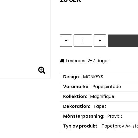
-
+
Leverans: 2-7 dagar
Design
MONKEYS
Varumärke
Papelpintado
Kollektion
Magnifique
Dekoration
Tapet
Mönsterpassning
Provbit
Typ av produkt
Tapetprov A4 sto