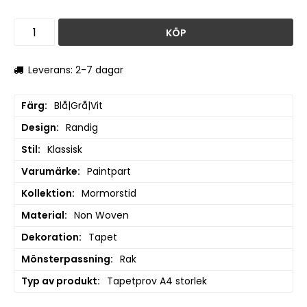
KÖP
Leverans: 2-7 dagar
Färg
Blå|Grå|Vit
Design
Randig
Stil
Klassisk
Varumärke
Paintpart
Kollektion
Mormorstid
Material
Non Woven
Dekoration
Tapet
Mönsterpassning
Rak
Typ av produkt
Tapetprov A4 storlek