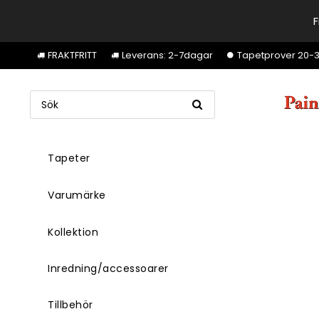
F
FRAKTFRITT
Leverans: 2-7dagar
Tapetprover 20-30k
Tapeter
Varumärke
Kollektion
Inredning/accessoarer
Tillbehör