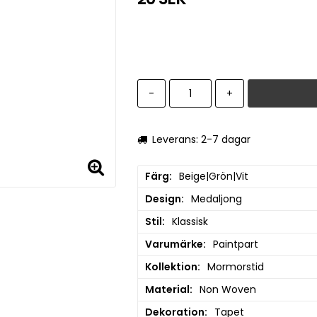
-
+
Leverans: 2-7 dagar
Färg
Beige|Grön|Vit
Design
Medaljong
Stil
Klassisk
Varumärke
Paintpart
Kollektion
Mormorstid
Material
Non Woven
Dekoration
Tapet