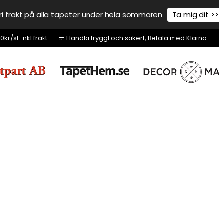
ri frakt på alla tapeter under hela sommaren
Ta mig dit >>
r/st. inkl frakt.
Handla tryggt och säkert, Betala med Klarna