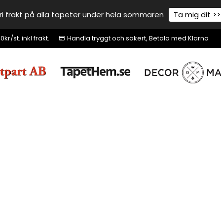
ri frakt på alla tapeter under hela sommaren
Ta mig dit >>
r/st. inkl frakt.
Handla tryggt och säkert, Betala med Klarna