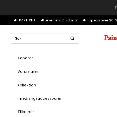
F
FRAKTFRITT
Leverans: 2-7dagar
Tapetprover 20-30k
Tapeter
Varumärke
Kollektion
Inredning/accessoarer
Tillbehör