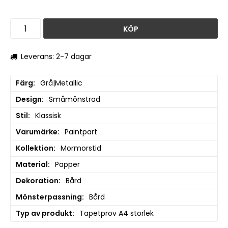
KÖP
Leverans: 2-7 dagar
Färg
Grå|Metallic
Design
Småmönstrad
Stil
Klassisk
Varumärke
Paintpart
Kollektion
Mormorstid
Material
Papper
Dekoration
Bård
Mönsterpassning
Bård
Typ av produkt
Tapetprov A4 storlek