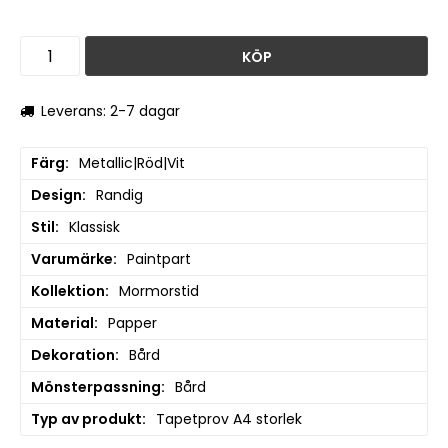
KÖP
Leverans: 2-7 dagar
Färg
Metallic|Röd|Vit
Design
Randig
Stil
Klassisk
Varumärke
Paintpart
Kollektion
Mormorstid
Material
Papper
Dekoration
Bård
Mönsterpassning
Bård
Typ av produkt
Tapetprov A4 storlek