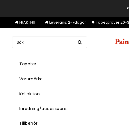
F
FRAKTFRITT
Leverans: 2-7dagar
Tapetprover 20-30k
Tapeter
Varumärke
Kollektion
Inredning/accessoarer
Tillbehör