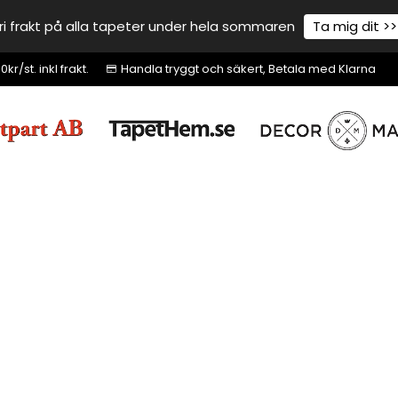
ri frakt på alla tapeter under hela sommaren
Ta mig dit >>
r/st. inkl frakt.
Handla tryggt och säkert, Betala med Klarna