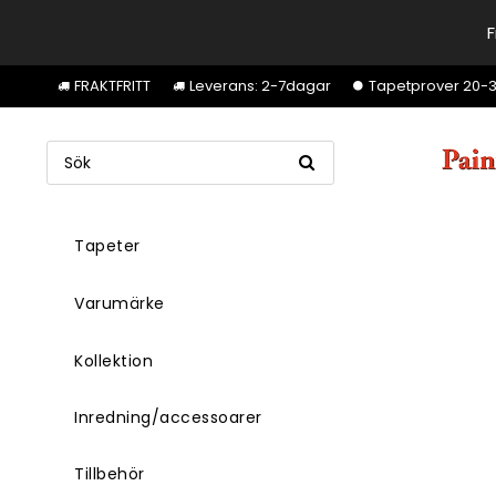
F
FRAKTFRITT
Leverans: 2-7dagar
Tapetprover 20-30k
Tapeter
Varumärke
Kollektion
Inredning/accessoarer
Tillbehör