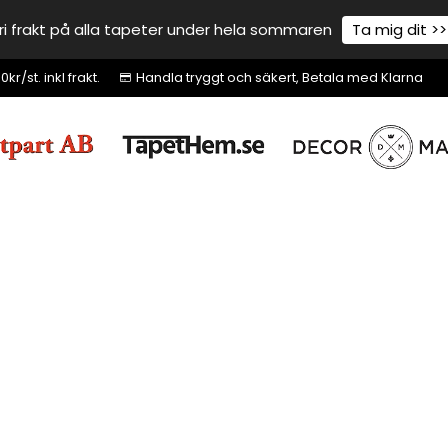
ri frakt på alla tapeter under hela sommaren
Ta mig dit >>
r/st. inkl frakt.
Handla tryggt och säkert, Betala med Klarna