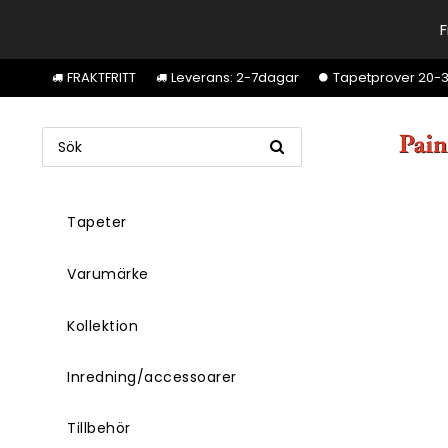
F
FRAKTFRITT
Leverans: 2-7dagar
Tapetprover 20-30k
Tapeter
Varumärke
Kollektion
Inredning/accessoarer
Tillbehör