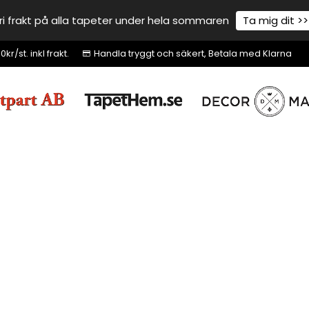
ri frakt på alla tapeter under hela sommaren
Ta mig dit >>
r/st. inkl frakt.
Handla tryggt och säkert, Betala med Klarna