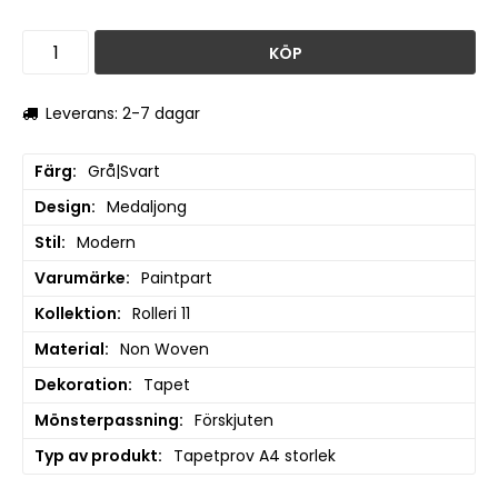
KÖP
Leverans: 2-7 dagar
Färg
Grå|Svart
Design
Medaljong
Stil
Modern
Varumärke
Paintpart
Kollektion
Rolleri 11
Material
Non Woven
Dekoration
Tapet
Mönsterpassning
Förskjuten
Typ av produkt
Tapetprov A4 storlek