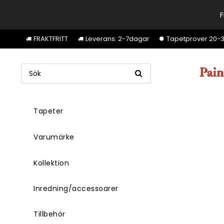
F
FRAKTFRITT
Leverans: 2-7dagar
Tapetprover 20-30k
Tapeter
Varumärke
Kollektion
Inredning/accessoarer
Tillbehör