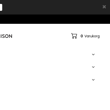
0
Varukorg
Din varukorg är tom