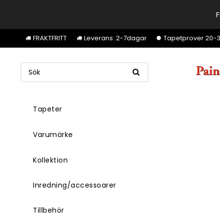
F
FRAKTFRITT
Leverans: 2-7dagar
Tapetprover 20-30k
Tapeter
Varumärke
Kollektion
Inredning/accessoarer
Tillbehör