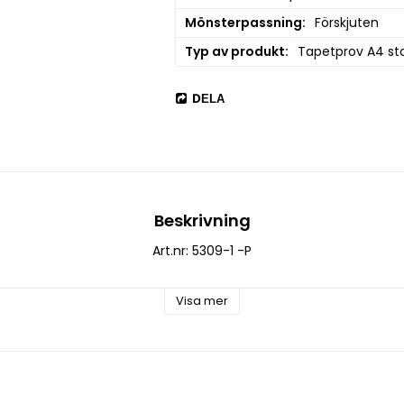
Mönsterpassning
Förskjuten
Typ av produkt
Tapetprov A4 sto
DELA
Beskrivning
Art.nr: 5309-1 -P
Visa mer