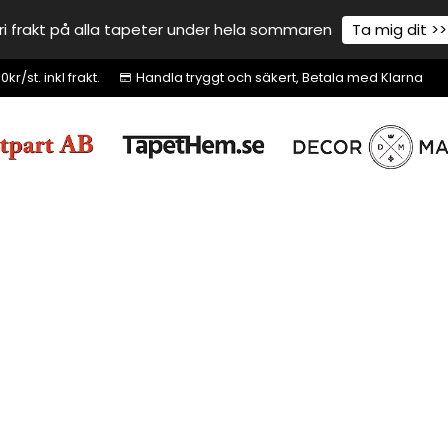
ri frakt på alla tapeter under hela sommaren
Ta mig dit >>
r/st. inkl frakt.
Handla tryggt och säkert, Betala med Klarna