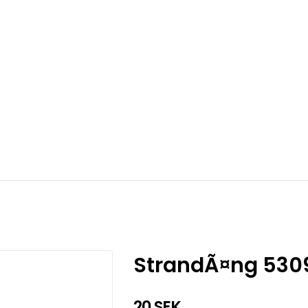
StrandÃ¤ng 5309
20 SEK