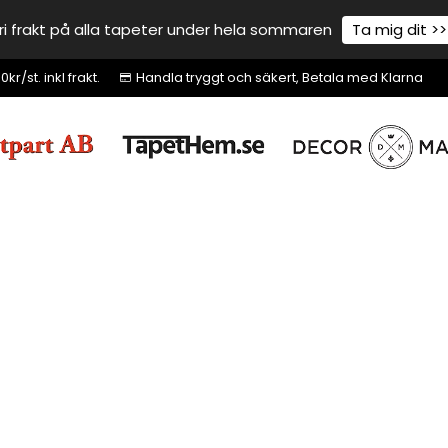
ri frakt på alla tapeter under hela sommaren
Ta mig dit >>
r/st. inkl frakt.
Handla tryggt och säkert, Betala med Klarna