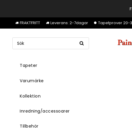
F
FRAKTFRITT
Leverans: 2-7dagar
Tapetprover 20-30k
Tapeter
Varumärke
Kollektion
Inredning/accessoarer
Tillbehör