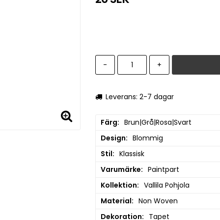
-
+
Leverans: 2-7 dagar
Färg
Brun|Grå|Rosa|Svart
Design
Blommig
Stil
Klassisk
Varumärke
Paintpart
Kollektion
Vallila Pohjola
Material
Non Woven
Dekoration
Tapet