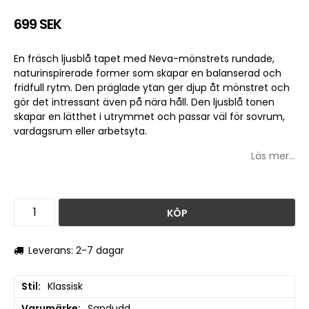
699 SEK
En fräsch ljusblå tapet med Neva-mönstrets rundade,
naturinspirerade former som skapar en balanserad och
fridfull rytm. Den präglade ytan ger djup åt mönstret och
gör det intressant även på nära håll. Den ljusblå tonen
skapar en lätthet i utrymmet och passar väl för sovrum,
vardagsrum eller arbetsyta.
Läs mer...
KÖP
Leverans: 2-7 dagar
Stil
Klassisk
Varumärke
Sandudd