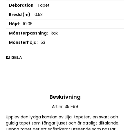
Dekoration
Tapet
Bredd (m)
0.53
Höjd
10.05
Mönsterpassning
Rak
Mönsterhöjd
53
DELA
Beskrivning
Art.nr: 351-99
Upplev den lyxiga känslan av Lilja-tapeten, en svart och 
guldig tapet som fångar ljuset och är otroligt tilltalande. 
Denna tapet ger ett sofistikerat utseende som passar 