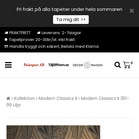
Fri frakt på alla tapeter under hela sommaren
Ta mig dit >>
FRAKTFRITT
Leverans: 2-7dagar
Tapetprover 20-30kr/st. inkl frakt.
Handla tryggt och säkert, Betala med Klarna
0
Kollektion
Modern Classics II
Modern Classics II 351-
99 Lilja