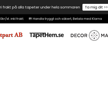
ri frakt på alla tapeter under hela sommaren
Ta mig dit >>
r/st. inkl frakt.
Handla tryggt och säkert, Betala med Klarna