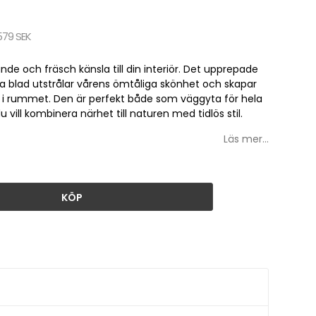
579 SEK
e och fräsch känsla till din interiör. Det upprepade
 blad utstrålar vårens ömtåliga skönhet och skapar
a i rummet. Den är perfekt både som väggyta för hela
ll kombinera närhet till naturen med tidlös stil.
Läs mer...
KÖP