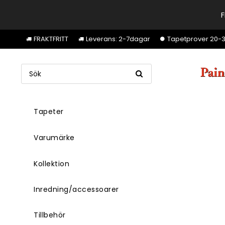
F
FRAKTFRITT
Leverans: 2-7dagar
Tapetprover 20-30k
Tapeter
Varumärke
Kollektion
Inredning/accessoarer
Tillbehör