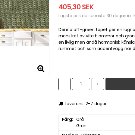
405,30 SEK
Lägsta pris de senaste 30 dagarna
Denna off-green tapet ger en lugnand
mönstret av vita blommor och gröna
en livlig men ändå harmonisk känsl
rummet och som accentvägg när du vi
-
+
Leverans: 2-7 dagar
Färg
Grå

Grön