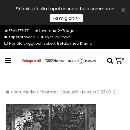
Fri frakt på alla tapeter under hela sommaren
Ta mig dit >>
FRAKTFRITT
Leverans: 2-7dagar
Tapetprover 20-30kr/st. inkl frakt.
Handla tryggt och säkert, Betala med Klarna
0
Varumärke
Paintpart-Sandudd
Mumin 3 5348-2