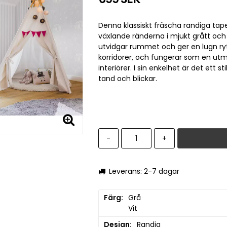
Denna klassiskt fräscha randiga tape
växlande ränderna i mjukt grått och
utvidgar rummet och ger en lugn ry
korridorer, och fungerar som en ut
interiörer. I sin enkelhet är det ett
tand och blickar.
-
+
Leverans: 2-7 dagar
Färg
Grå

Vit
Design
Randig