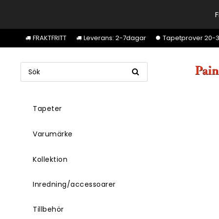
F
FRAKTFRITT
Leverans: 2-7dagar
Tapetprover 20-30k
Tapeter
Varumärke
Kollektion
Inredning/accessoarer
Tillbehör