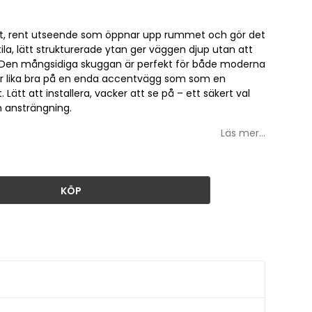
t, rent utseende som öppnar upp rummet och gör det
tila, lätt strukturerade ytan ger väggen djup utan att
n. Den mångsidiga skuggan är perfekt för både moderna
ar lika bra på en enda accentvägg som som en
ätt att installera, vacker att se på – ett säkert val
n ansträngning.
Läs mer...
KÖP