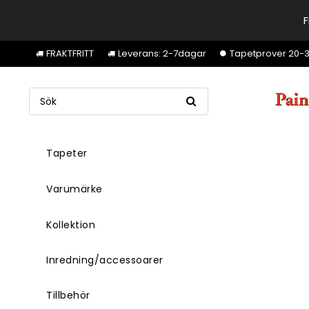
F
FRAKTFRITT
Leverans: 2-7dagar
Tapetprover 20-30k
Tapeter
Varumärke
Kollektion
Inredning/accessoarer
Tillbehör