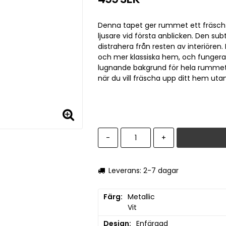
Denna tapet ger rummet ett fräsch
ljusare vid första anblicken. Den sub
distrahera från resten av interiöre
och mer klassiska hem, och funger
lugnande bakgrund för hela rummet. L
när du vill fräscha upp ditt hem uta
-
+
Leverans: 2-7 dagar
Färg
Metallic

Vit
Design
Enfärgad