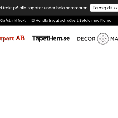
ri frakt på alla tapeter under hela sommaren
Ta mig dit >>
r/st. inkl frakt.
Handla tryggt och säkert, Betala med Klarna