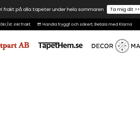
ri frakt på alla tapeter under hela sommaren
Ta mig dit >>
r/st. inkl frakt.
Handla tryggt och säkert, Betala med Klarna