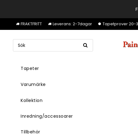
F
FRAKTFRITT
Leverans: 2-7dagar
Tapetprover 20-30k
Tapeter
Varumärke
Kollektion
Inredning/accessoarer
Tillbehör