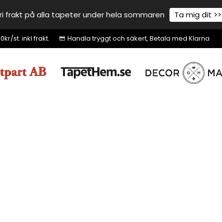
ri frakt på alla tapeter under hela sommaren
Ta mig dit >>
r/st. inkl frakt.
Handla tryggt och säkert, Betala med Klarna