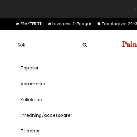
F
FRAKTFRITT
Leverans: 2-7dagar
Tapetprover 20-30k
Tapeter
Varumärke
Kollektion
Inredning/accessoarer
Tillbehör