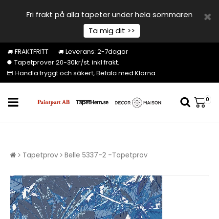
Fri frakt på alla tapeter under hela sommaren
Ta mig dit >>
FRAKTFRITT
Leverans: 2-7dagar
Tapetprover 20-30kr/st. inkl frakt.
Handla tryggt och säkert, Betala med Klarna
0
Tapetprov
Belle 5337-2 -Tapetprov